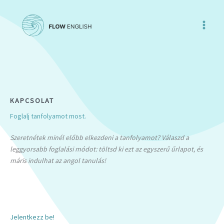
Skip
to
content
KAPCSOLAT
Foglalj tanfolyamot most.
Szeretnétek minél előbb elkezdeni a tanfolyamot? Válaszd a
leggyorsabb foglalási módot: töltsd ki ezt az egyszerű űrlapot, és
máris indulhat az angol tanulás!
Jelentkezz be!