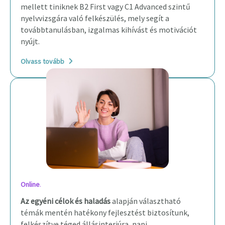
mellett tiniknek B2 First vagy C1 Advanced szintű
nyelvvizsgára való felkészülés, mely segít a
továbbtanulásban, izgalmas kihívást és motivációt
nyújt.
Olvass tovább
Online
.
Az egyéni célok és haladás
alapján választható
témák mentén hatékony fejlesztést biztosítunk,
felkészítve téged állásinterjúra, napi