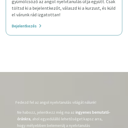
gyümölcsöző az angol nyelvtanulás útja együtt. Csak
töltsd ki a bejelentkezőt, válaszd ki a kurzust, és küld
el várunk rád izgatottan!
Bejelentkezés
Fedezd fel az angol nyelvtanulás világát nálunk!
Ne habozz, jelentkezz még ma az
ingyenes bemutató-
óránkra
, ahol egyedülálló lehetőséget kapsz arra,
hogy mélyebben belemerülj a nyelvtanulás