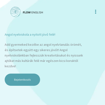
Skip
to
content
Angol nyelviskola a nyitott jövő felé!
Add gyermeked kezébe az angol nyelvtanulás örömét,
és építsetek együtt egy sikeres jövőt! Angol
nyelviskolánkban fejlesszük kreativitásukat és nyissunk
ajtókat más kultúrák felé már egészen kicsi koruktól
kezdve!
Bejelentkezés