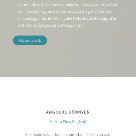
élményébe. Óráinkon a tanulás könnyed, szórakoztató
és inspiráló – gyere, és tapasztald meg első kézből,
milyen izgalmas lehet a nyelvi felfedezés! Ne hagyd ki
ezt a lehetőséget, jelentkezz most!
Olvass tovább
ANGOLUL KÖNNYEN
Miért a Flow English?
Az ideális választás, ha angoltanulásról van szó.