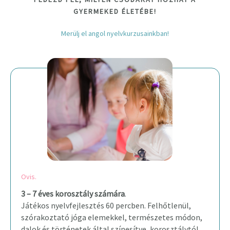
GYERMEKED ÉLETÉBE!
Merülj el angol nyelvkurzusainkban!
Ovis.
3 – 7 éves korosztály számára
.
Játékos nyelvfejlesztés 60 percben. Felhőtlenül,
szórakoztató jóga elemekkel, természetes módon,
dalok és történetek által színesítve, korosztálytól