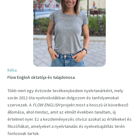
Réka
Flow English oktatója és tulajdonosa.
Több mint egy évtizede tevékenykedem nyelvtanárként, mely
során 2012 óta nyelviskolákban dolgozom és tanfolyamokat
szervezek. A
FLOW ENGLISH
projekt most a hosszú út következő
állomása, ahol mindaz, amit az elmúlt években tanultam, új
értelmet nyer. Ez a kezdeményezés ötvözi azokat az értékeket és
filozófiákat, amelyeket a nyelvtanulás és nyelvelsajátítás terén
fontosnak tartok.