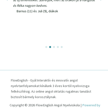
és Réka nagyon kedves.
re
át
Barnus (11) és Juli (9), diákok
FlowEnglish - Gyál Interaktív és innovatív angol
nyelvtanfolyamokat kínálunk 3 éves kortól nyelvvizsga
felkészítésig. Az online angol oktatás rugalmas tanulást
biztosít bármely korosztálynak.
Copyright © 2026 FlowEnglish Angol Nyelviskola |
Powered by