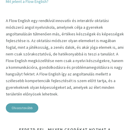
Mit jelent a Flow English?
A Flow English egy rendkívül innovatív és interaktív oktatási
módszerű angol nyelviskola, amelynek célja a gyerekek
angoltanulásán túlmenően más, értékes készségek és képességek
fejlesztése is. Az oktatási módszer olyan elemeket is magában
foglal, mint a játékosság, a zenés dalok, és akár jóga elemek is, ami
nem csak szórakoztatóvá, de hatékonyabbá is teszi a tanulást. A
Flow English megközelítése nem csak a nyelvi készségekre, hanem
a kommunikációra, gondolkodásra és problémamegoldásra is nagy
hangsúlyt fektet. A Flow English így az angoltanulás mellett a
szélesebb kompetenciák fejlesztését is szem előtt tartja, és a
gyerekeknek olyan képességeket ad, amelyek az élet minden
területén előnyösek lehetnek.
Olvass tovább
FEDEZD FEL, MILYEN CSODÁKAT HOZHAT A